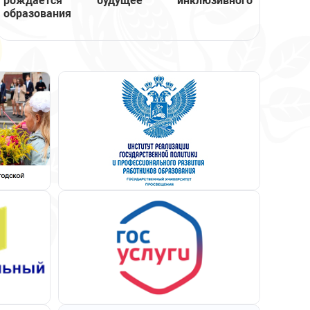
рождается будущее инклюзивного
образования