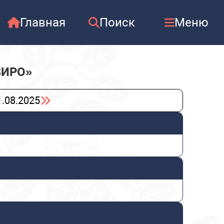
Главная
Поиск
Меню
ВИРО»
1.08.2025