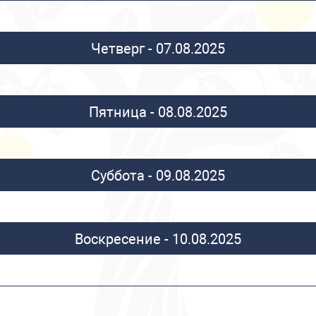
Четверг - 07.08.2025
Пятница - 08.08.2025
Суббота - 09.08.2025
Воскресение - 10.08.2025