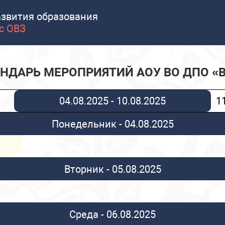
азвития образования
с ОВЗ
НДАРЬ МЕРОПРИЯТИЙ АОУ ВО ДПО «
04.08.2025 - 10.08.2025
1
Понедельник - 04.08.2025
Вторник - 05.08.2025
Среда - 06.08.2025